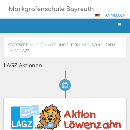
Markgrafenschule Bayreuth
ANMELDEN
STARTSEITE
MGS
SCHÜLER UND ELTERN
MGS
SCHULLEBEN
MGS
LAGZ
LAGZ
LAGZ Aktionen