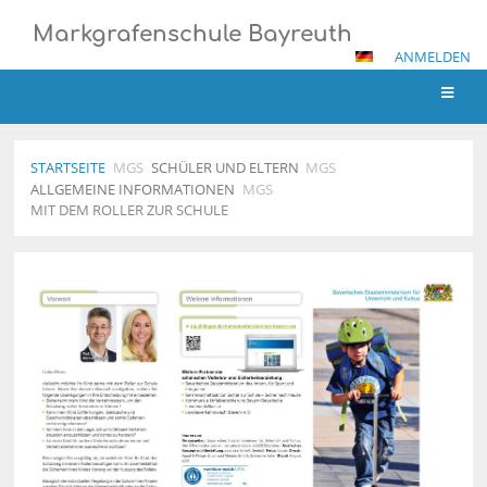
Markgrafenschule Bayreuth
ANMELDEN
STARTSEITE
MGS
SCHÜLER UND ELTERN
MGS
ALLGEMEINE INFORMATIONEN
MGS
MIT DEM ROLLER ZUR SCHULE
Mit
dem
Roller
zur
Schule