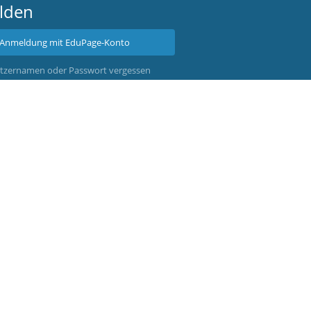
lden
Anmeldung mit EduPage-Konto
tzernamen oder Passwort vergessen
Powered by
aSc EduPage