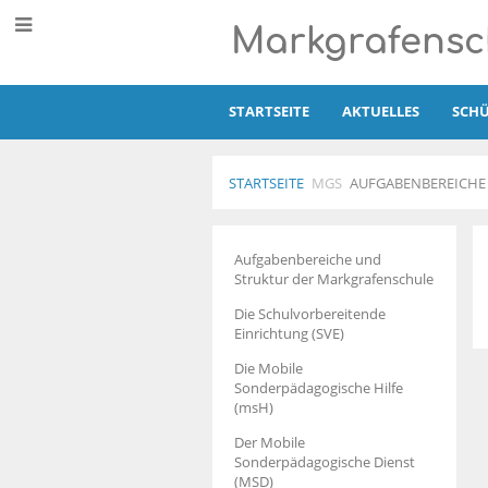
Markgrafensc
STARTSEITE
AKTUELLES
SCHÜ
STARTSEITE
MGS
AUFGABENBEREICHE
Aufgabenbereiche
Aufgabenbereiche und
der
Struktur der Markgrafenschule
MGS
Die Schulvorbereitende
Einrichtung (SVE)
Die Mobile
Sonderpädagogische Hilfe
(msH)
Der Mobile
Sonderpädagogische Dienst
(MSD)