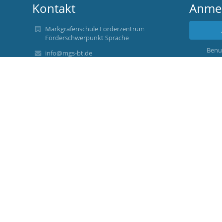
Kontakt
Anme
Markgrafenschule Förderzentrum
Förderschwerpunkt Sprache
Benu
info@mgs-bt.de
Tel. 0921 7846-1680
Fax 0921 7846-93600
Markgrafenallee 33
95448 Bayreuth
Germany
Bürozeiten:
Mo bis Fr: 7.15 Uhr bis 12 Uhr sowie Mo - Do 13
Uhr bis 15 Uhr