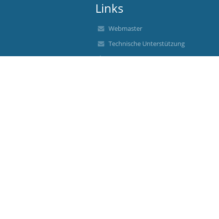
Links
Webmaster
Technische Unterstützung
Erreichbarkeitsinfo
Rechtliche Informationen
Datenschutzerklärung
Impressum
Sitemap
Über uns
Kontakt
Aktuelles
Barrierefreie Einstellungen
+
-